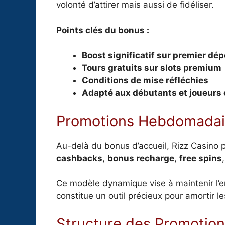
volonté d’attirer mais aussi de fidéliser.
Points clés du bonus :
Boost significatif sur premier dép
Tours gratuits sur slots premium
Conditions de mise réfléchies
Adapté aux débutants et joueurs
Promotions Hebdomadai
Au-delà du bonus d’accueil, Rizz Casino p
cashbacks
,
bonus recharge
,
free spins
Ce modèle dynamique vise à maintenir l’
constitue un outil précieux pour amortir l
Structure des Promotion