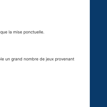
que la mise ponctuelle.
emble un grand nombre de jeux provenant