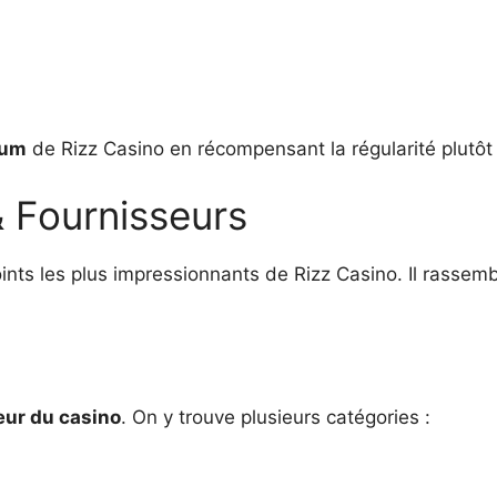
ium
de Rizz Casino en récompensant la régularité plutôt 
 Fournisseurs
oints les plus impressionnants de Rizz Casino. Il rass
œur du casino
. On y trouve plusieurs catégories :