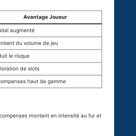
Avantage Joueur
ital augmenté
ntient du volume de jeu
uit le risque
loration de slots
compenses haut de gamme
écompenses montent en intensité au fur et