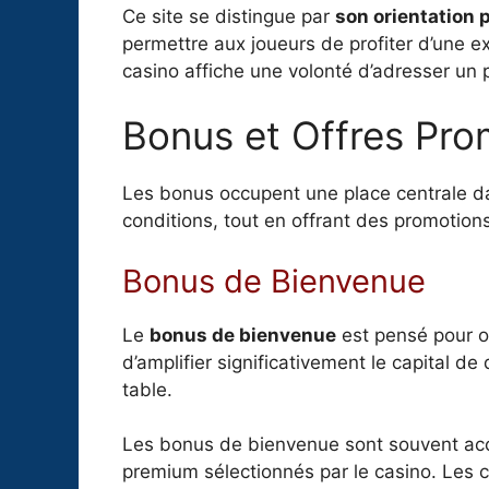
Ce site se distingue par
son orientation
permettre aux joueurs de profiter d’une e
casino affiche une volonté d’adresser un p
Bonus et Offres Pro
Les bonus occupent une place centrale dan
conditions, tout en offrant des promotion
Bonus de Bienvenue
Le
bonus de bienvenue
est pensé pour of
d’amplifier significativement le capital d
table.
Les bonus de bienvenue sont souvent a
premium sélectionnés par le casino. Les 