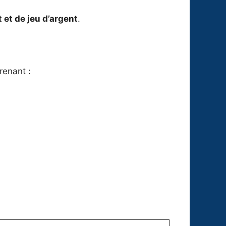
et de jeu d’argent
.
renant :