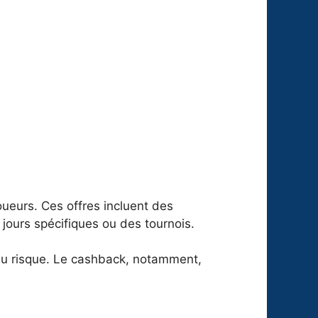
ueurs. Ces offres incluent des
jours spécifiques ou des tournois.
au risque. Le cashback, notamment,