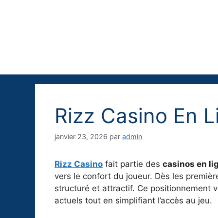
Aller
au
contenu
Rizz Casino En L
janvier 23, 2026
par
admin
Rizz Casino
fait partie des
casinos en li
vers le confort du joueur. Dès les premiè
structuré et attractif. Ce positionnement 
actuels tout en simplifiant l’accès au jeu.