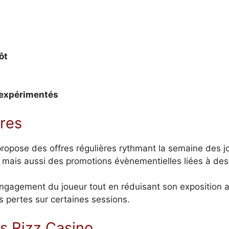
ôt
 expérimentés
res
ropose des offres régulières rythmant la semaine des jo
, mais aussi des promotions évènementielles liées à des 
engagement du joueur tout en réduisant son exposition 
es pertes sur certaines sessions.
s Rizz Casino