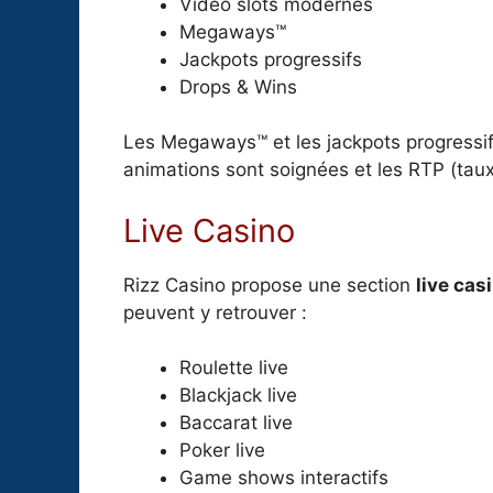
Vidéo slots modernes
Megaways™
Jackpots progressifs
Drops & Wins
Les Megaways™ et les jackpots progressifs
animations sont soignées et les RTP (taux
Live Casino
Rizz Casino propose une section
live cas
peuvent y retrouver :
Roulette live
Blackjack live
Baccarat live
Poker live
Game shows interactifs