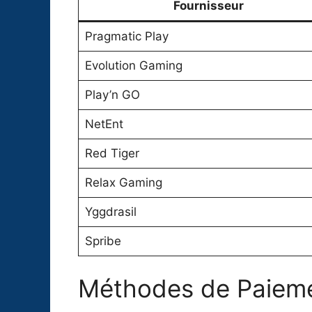
Fournisseur
Pragmatic Play
Evolution Gaming
Play’n GO
NetEnt
Red Tiger
Relax Gaming
Yggdrasil
Spribe
Méthodes de Paieme