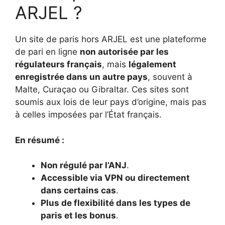
ARJEL ?
Un site de paris hors ARJEL est une plateforme
de pari en ligne
non autorisée par les
régulateurs français
, mais
légalement
enregistrée dans un autre pays
, souvent à
Malte, Curaçao ou Gibraltar. Ces sites sont
soumis aux lois de leur pays d’origine, mais pas
à celles imposées par l’État français.
En résumé :
Non régulé par l’ANJ
.
Accessible via VPN ou directement
dans certains cas
.
Plus de flexibilité dans les types de
paris et les bonus
.