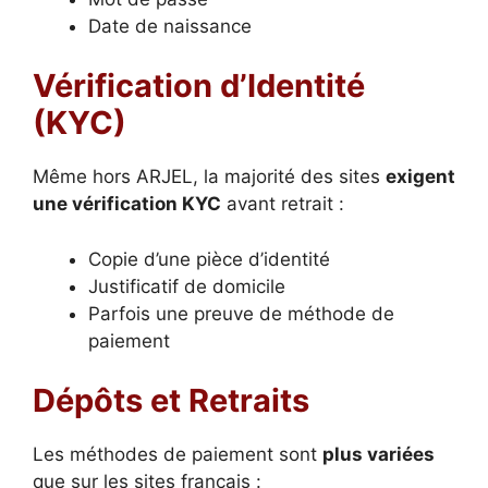
Date de naissance
Vérification d’Identité
(KYC)
Même hors ARJEL, la majorité des sites
exigent
une vérification KYC
avant retrait :
Copie d’une pièce d’identité
Justificatif de domicile
Parfois une preuve de méthode de
paiement
Dépôts et Retraits
Les méthodes de paiement sont
plus variées
que sur les sites français :