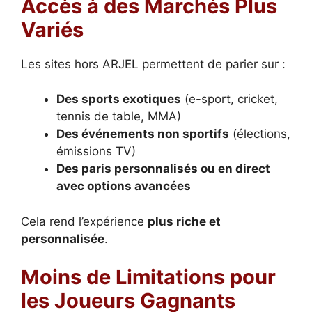
Accès à des Marchés Plus
Variés
Les sites hors ARJEL permettent de parier sur :
Des sports exotiques
(e-sport, cricket,
tennis de table, MMA)
Des événements non sportifs
(élections,
émissions TV)
Des paris personnalisés ou en direct
avec options avancées
Cela rend l’expérience
plus riche et
personnalisée
.
Moins de Limitations pour
les Joueurs Gagnants