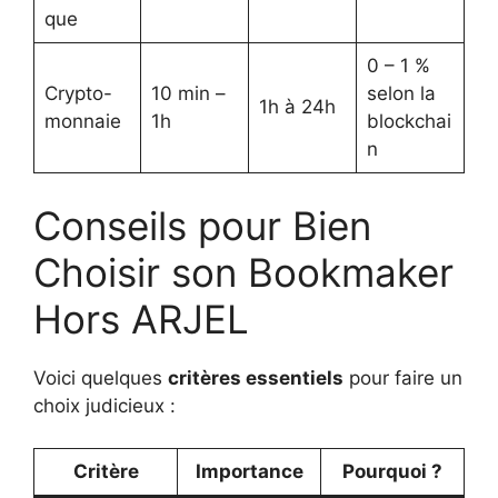
que
0 – 1 %
Crypto-
10 min –
selon la
1h à 24h
monnaie
1h
blockchai
n
Conseils pour Bien
Choisir son Bookmaker
Hors ARJEL
Voici quelques
critères essentiels
pour faire un
choix judicieux :
Critère
Importance
Pourquoi ?