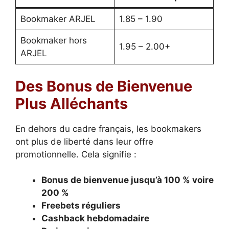
Bookmaker ARJEL
1.85 – 1.90
Bookmaker hors
1.95 – 2.00+
ARJEL
Des Bonus de Bienvenue
Plus Alléchants
En dehors du cadre français, les bookmakers
ont plus de liberté dans leur offre
promotionnelle. Cela signifie :
Bonus de bienvenue jusqu’à 100 % voire
200 %
Freebets réguliers
Cashback hebdomadaire