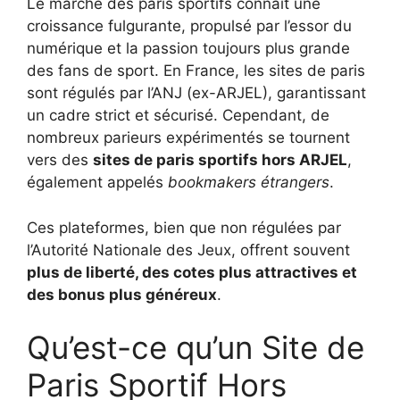
Le marché des paris sportifs connaît une
croissance fulgurante, propulsé par l’essor du
numérique et la passion toujours plus grande
des fans de sport. En France, les sites de paris
sont régulés par l’ANJ (ex-ARJEL), garantissant
un cadre strict et sécurisé. Cependant, de
nombreux parieurs expérimentés se tournent
vers des
sites de paris sportifs hors ARJEL
,
également appelés
bookmakers étrangers
.
Ces plateformes, bien que non régulées par
l’Autorité Nationale des Jeux, offrent souvent
plus de liberté, des cotes plus attractives et
des bonus plus généreux
.
Qu’est-ce qu’un Site de
Paris Sportif Hors